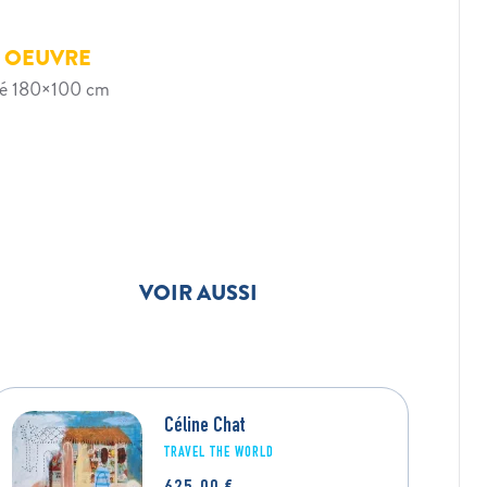
E OEUVRE
ilé 180×100 cm
VOIR AUSSI
Céline Chat
ALICE ANNE AUGUSTIN
TRAVEL THE WORLD
LA POINTE D’OR