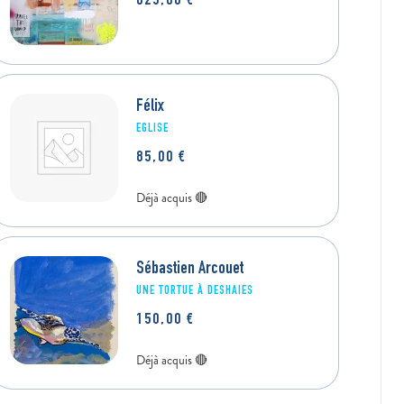
625,00
€
450,00
€
Félix
EGLISE
85,00
€
Sébastien Arcouet
UNE TORTUE À DESHAIES
150,00
€