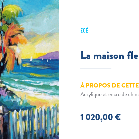
ZOÉ
La maison fle
À PROPOS DE CETT
Acrylique et encre de chin
1 020,00
€