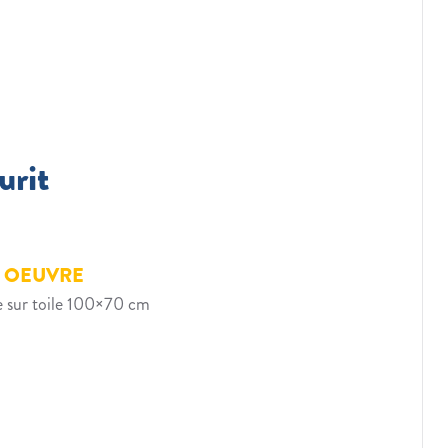
urit
E OEUVRE
e sur toile 100×70 cm