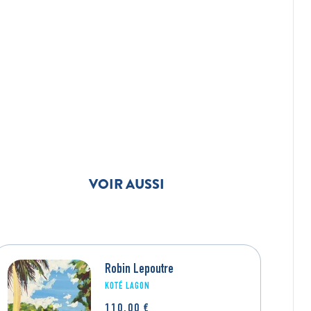
VOIR AUSSI
Robin Lepoutre
ZOÉ
KOTÉ LAGON
L’ÉTANG DE GRANDE ANSE
110,00
€