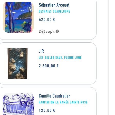
Sébastien Arcouet
ROBIN LEPOUTRE
DESHAIES GUADELOUPE
420,00
€
POZ DOUCEUR
390,00
€
J.R
LES BELLES EAUX, PLEINE LUNE
2 300,00
€
Camille Caudrelier
HABITATION LA RAMÉE SAINTE ROSE
120,00
€