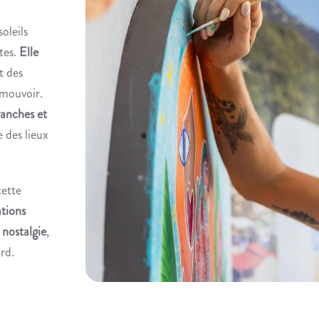
oleils
tes.
Elle
t des
émouvoir.
ranches et
e des lieux
cette
ations
 nostalgie
,
rd.