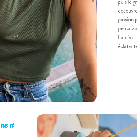
puis le g
découvre
passion 
percutan
lumière d
éclatant
DENSITÉ