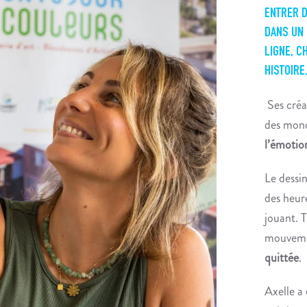
ENTRER D
DANS UN 
LIGNE, 
HISTOIRE
Ses créat
des monde
l’émotion
Le dessin
des heure
jouant. T
mouvemen
quittée
.
Axelle a