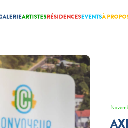
GALERIE
ARTISTES
RÉSIDENCES
EVENTS
À PROPO
Novemb
AX